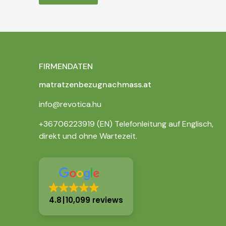
FIRMENDATEN
matratzenbezugnachmass.at
info@revotica.hu
+36706223919 (EN) Telefonleitung auf Englisch,
direkt und ohne Wartezeit.
4.8
10,099 reviews